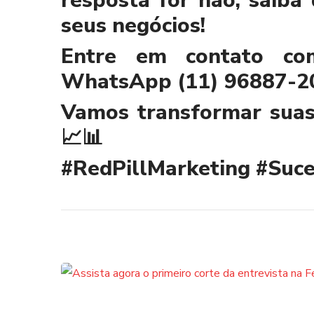
resposta for não, saiba
seus negócios!
Entre em contato co
WhatsApp (11) 96887-2
Vamos transformar suas 
📈📊
#RedPillMarketing
#Suc