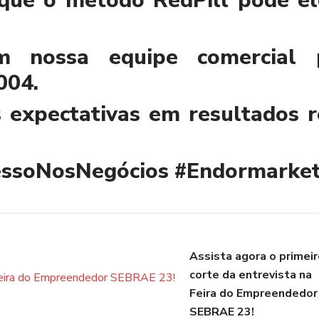
 que o método RedPill pode el
m nossa equipe comercial 
004.
expectativas em resultados re
essoNosNegócios
#Endormarket
Assista agora o primei
corte da entrevista na
Feira do Empreendedor
SEBRAE 23!