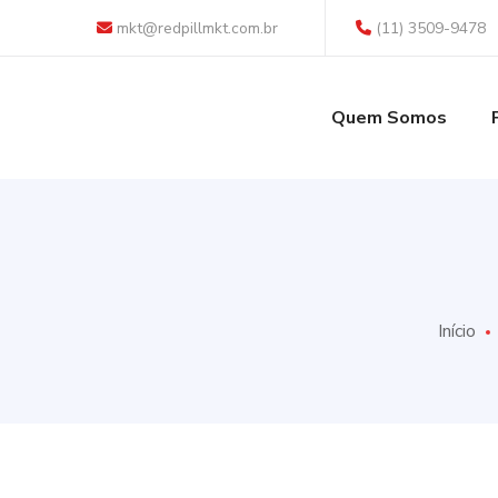
mkt@redpillmkt.com.br
(11) 3509-9478
Quem Somos
Início