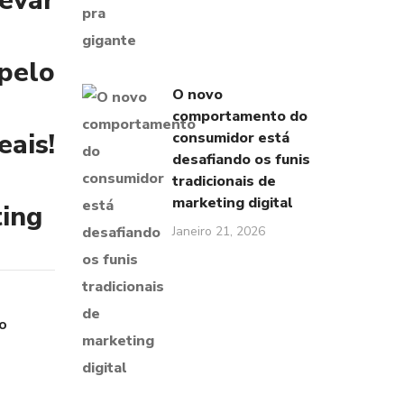
evar
pelo
O novo
comportamento do
ais!
consumidor está
desafiando os funis
tradicionais de
marketing digital
ing
Janeiro 21, 2026
ro