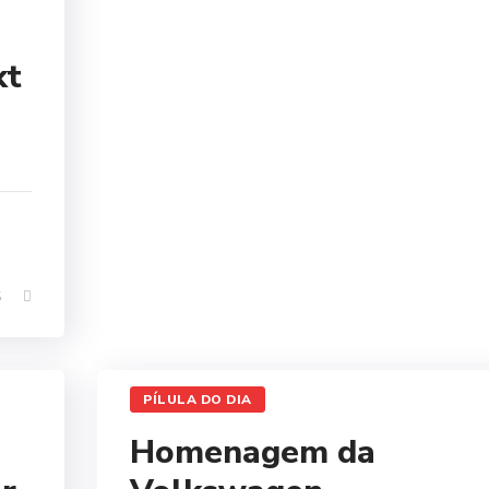
kt
5
PÍLULA DO DIA
Homenagem da