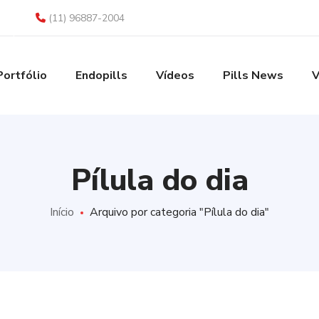
(11) 96887-2004
Portfólio
Endopills
Vídeos
Pills News
V
Pílula do dia
Início
Arquivo por categoria "Pílula do dia"