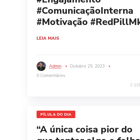
#ComunicaçãoInterna
#Motivação
#RedPillM
LEIA MAIS
Admin
Outubro 25, 2023
0 Comentários
11
PÍLULA DO DIA
“A única coisa pior do