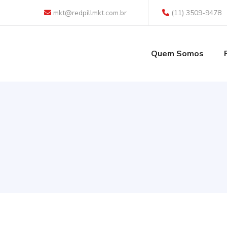
mkt@redpillmkt.com.br
(11) 3509-9478
Quem Somos