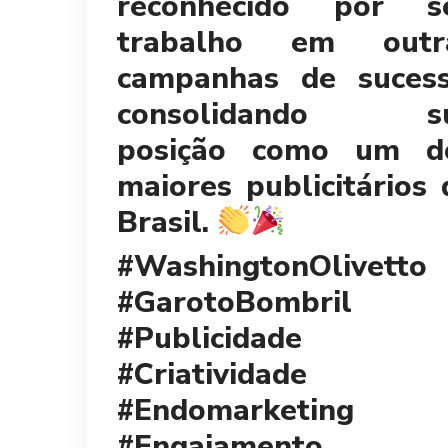
reconhecido por s
trabalho em outr
campanhas de sucess
consolidando s
posição como um d
maiores publicitários 
Brasil.
#WashingtonOlivetto
#GarotoBombril
#Publicidade
#Criatividade
#Endomarketing
#Engajamento