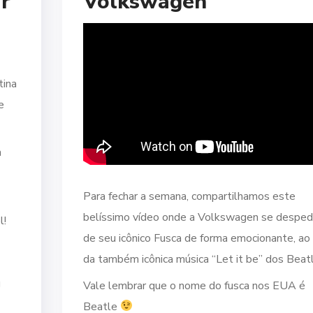
ar
Volkswagen
tina
e
a
Para fechar a semana, compartilhamos este
belíssimo vídeo onde a Volkswagen se desped
l!
de seu icônico Fusca de forma emocionante, a
da também icônica música “Let it be” dos Beat
g
Vale lembrar que o nome do fusca nos EUA é
Beatle