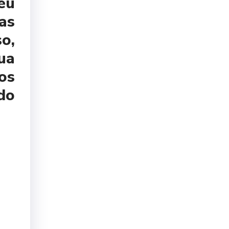
eu
as
o,
ua
os
do