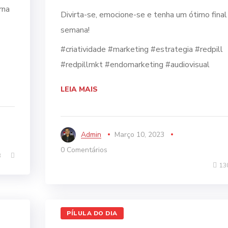
rna
Divirta-se, emocione-se e tenha um ótimo final
semana!
#criatividade #marketing #estrategia #redpill
#redpillmkt #endomarketing #audiovisual
LEIA MAIS
Admin
Março 10, 2023
0 Comentários
3
13
PÍLULA DO DIA