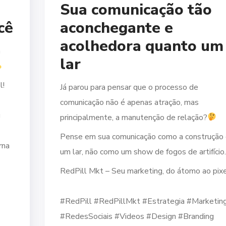
Sua comunicação tão
cê
aconchegante e
acolhedora quanto um
a
lar
l!
Já parou para pensar que o processo de
comunicação não é apenas atração, mas
g
principalmente, a manutenção de relação?
Pense em sua comunicação como a construção
rna
um lar, não como um show de fogos de artifício.
RedPill Mkt – Seu marketing, do átomo ao pixe
⠀
#RedPill #RedPillMkt #Estrategia #Marketin
#RedesSociais #Videos #Design #Branding