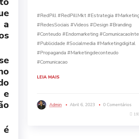
to
⠀
ue
#RedPill #RedPillMkt #Estrategia #Marketin
 a
#RedesSociais #Videos #Design #Branding
os
#Conteudo #Endomarketing #ComunicacaoInte
#Publicidade #Socialmedia #Marketingdigital
#Propaganda #Marketingdeconteudo
se
#Comunicacao
no
LEIA MAIS
do
e
ão
Admin
Abril 6, 2023
0 Comentários
19
 é