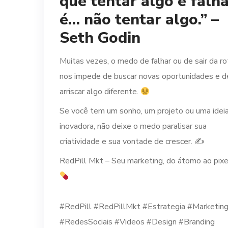
que tentar algo e falh
é… não tentar algo.” –
Seth Godin
Muitas vezes, o medo de falhar ou de sair da ro
nos impede de buscar novas oportunidades e d
arriscar algo diferente.
Se você tem um sonho, um projeto ou uma idei
inovadora, não deixe o medo paralisar sua
criatividade e sua vontade de crescer. ✍️
RedPill Mkt – Seu marketing, do átomo ao pixe
⠀
#RedPill #RedPillMkt #Estrategia #Marketin
#RedesSociais #Videos #Design #Branding