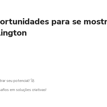
ortunidades para se most
lington
ar seu potencial! 🚀
fios em soluções criativas!