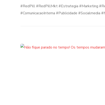
#RedPill #RedPillMkt #Estrategia #Marketing #R
#ComunicacaoInterna #Publicidade #Socialmedia 