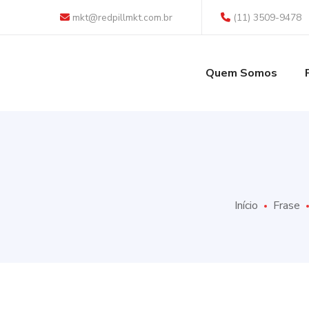
mkt@redpillmkt.com.br
(11) 3509-9478
Quem Somos
Início
Frase