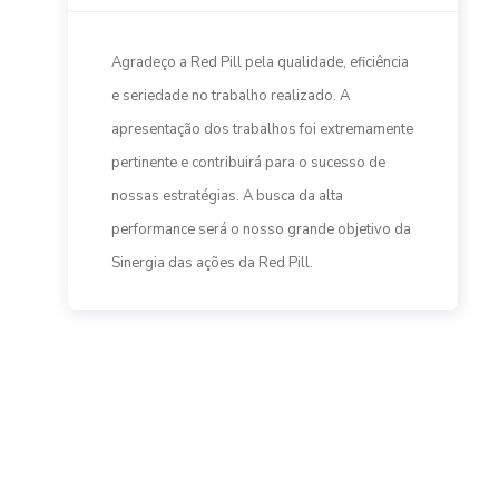
iciência
A RedPill possui uma equipe muito solícita,
comprometida e criativa. Não medem
emamente
esforços para entregar as demandas
o de
solicitadas. Eles estão sempre se atualizando
das novidades do mercado e entregando
etivo da
soluções de marketing inovadoras. A parceri
com a Tip é de longa data e temos certeza
que ainda temos muitos projetos pela frente.