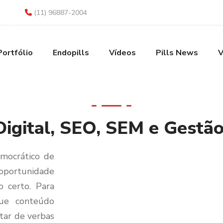
(11) 96887-2004
Portfólio
Endopills
Vídeos
Pills News
V
igital, SEO, SEM e Gestã
emocrático de
 oportunidade
 certo. Para
gue conteúdo
itar de verbas