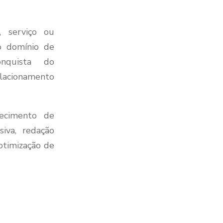
, serviço ou
o domínio de
onquista do
acionamento
ecimento de
siva, redação
 otimização de