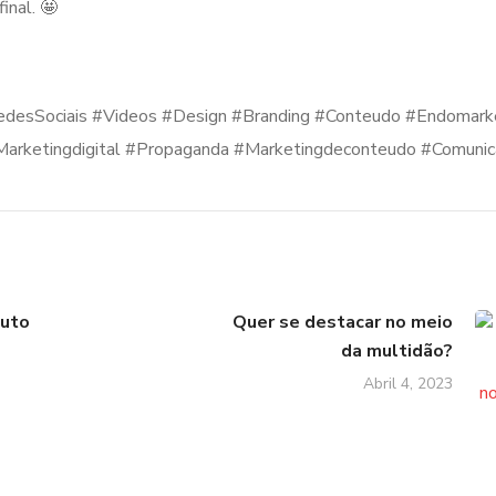
inal. 🤩
edesSociais #Videos #Design #Branding #Conteudo #Endomark
#Marketingdigital #Propaganda #Marketingdeconteudo #Comuni
tuto
Quer se destacar no meio
da multidão?
Abril 4, 2023