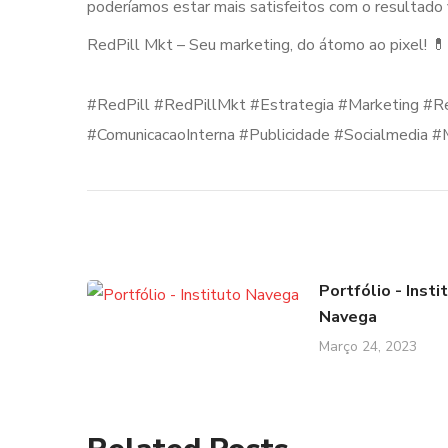
poderíamos estar mais satisfeitos com o resultado f
RedPill Mkt – Seu marketing, do átomo ao pixel! 💊
⠀
#RedPill #RedPillMkt #Estrategia #Marketing #R
#ComunicacaoInterna #Publicidade #Socialmedia 
Portfólio - Insti
Navega
Março 24, 2023