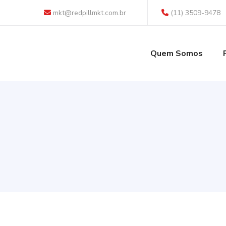
mkt@redpillmkt.com.br
(11) 3509-9478
Quem Somos