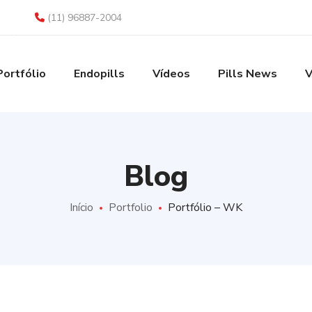
(11) 96887-2004
Portfólio
Endopills
Vídeos
Pills News
V
Blog
Início
Portfolio
Portfólio – WK