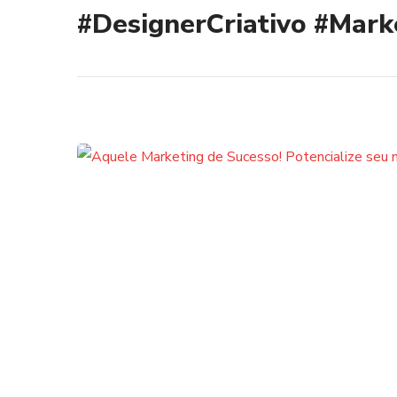
#DesignerCriativo
#Mark