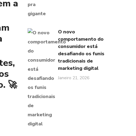
zem a
mam
O novo
a
comportamento do
consumidor está
desafiando os funis
tes,
tradicionais de
marketing digital
os
Janeiro 21, 2026
. 🚀