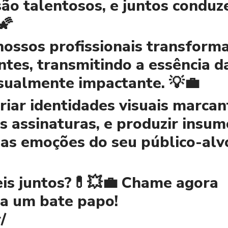
são talentosos, e juntos condu
🌠
nossos profissionais transfor
ntes, transmitindo a essência d
sualmente impactante. 💡💼
riar identidades visuais marcan
s assinaturas, e produzir insum
as emoções do seu público-alvo
veis juntos?💊💥💼 Chame agora
ra um bate papo!
/