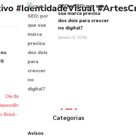
ivo
#IdentidadeVisual
#ArtesCr
GEO e SEO: por que
sua marca precisa
dos dois para crescer
no digital?
Janeiro 6, 2026
seu
ng
Categorias
Avisos