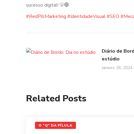
sucesso digital! 💡🌐
#RedPillMarketing
#IdentidadeVisual
#SEO
#Meca
Diário de Bord
estúdio
Janeiro 26, 2024
Related Posts
O "Q" DA PÍLULA