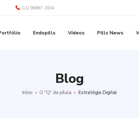
(11) 96887-2004
Portfólio
Endopills
Vídeos
Pills News
V
Blog
Início
O "Q" da pílula
Estratégia Digital