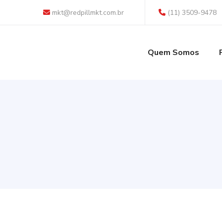
mkt@redpillmkt.com.br
(11) 3509-9478
Quem Somos