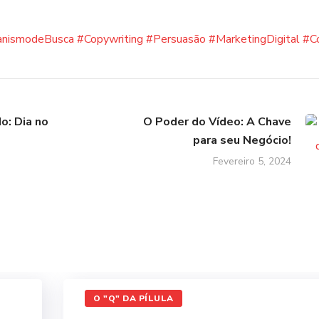
nismodeBusca
#Copywriting
#Persuasão
#MarketingDigital
#C
o: Dia no
O Poder do Vídeo: A Chave
para seu Negócio!
Fevereiro 5, 2024
O "Q" DA PÍLULA